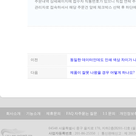
주문내역 상세페이지에 접수자 직통번호가 있으니 직접 연락 주
관리자로 접속하셔서 해당 주문건 앞에 체크박스 선택 후 하단
이전
동일한 데이터인데도 인쇄 색상 차이가 나
다음
제품이 잘못 나왔을 경우 어떻게 하나요?
회사소개
기능소개
제휴문의
FAQ 자주묻는 질문
1:1 문의
개인정보
04548 서울특별시 중구 을지로 170, 지하2층[B201-1]호 (을
사업자등록번호
: 201-86-25350 | 통신판매신고 : 제 20